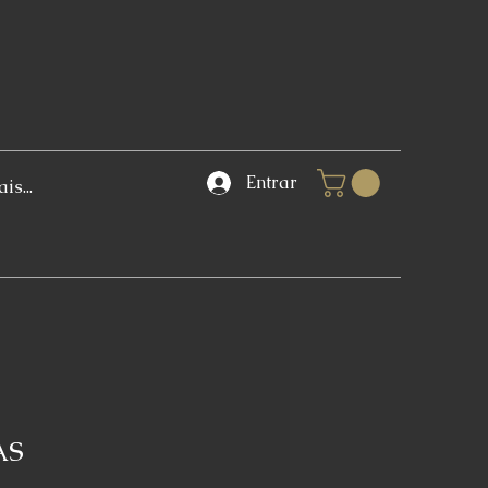
Entrar
is...
AS