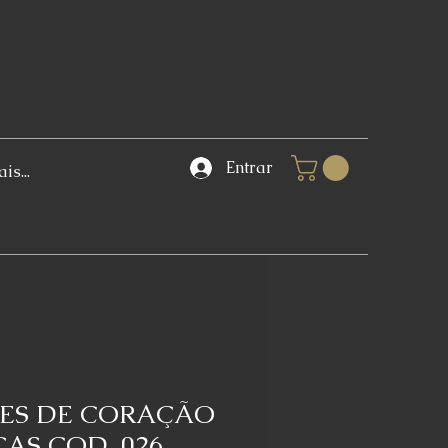
Entrar
is...
ES DE CORAÇÃO
AS COD. 026