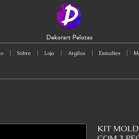
Dekorart Pelotas
io
Sobre
Loja
Argilas
Esmaltes
Ma
KIT MOLD
COM 3 PEÇ