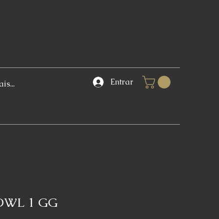
Entrar
is...
OWL 1 GG