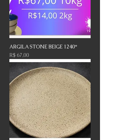
ARGILA STONE BEIGE 1240°
Preço
R$ 67,00