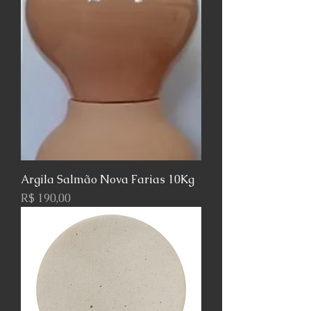
Argila Salmão Nova Farias 10Kg
Preço
R$ 190,00