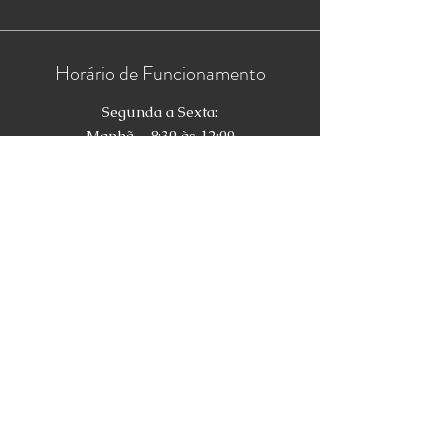
Horário de Funcionamento
Segunda a Sexta:
Manhã - 8:30 às 12:00
Tarde - 14:00 às 18:00
Sábado:
Manhã - 8:30 às 12:00
Tarde - 14:00 às 17:00
Venha nos visitar!
Rua Antônio dos Anjos, 705 - Lojas 2, 3
e 4
Centro, Pelotas/RS