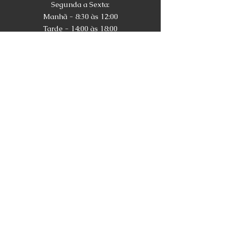
Segunda a Sexta:
Manhã - 8:30 às 12:00
Tarde - 14:00 às 18:00
Sábado:
Manhã - 8:30 às 12:00
Tarde - 14:00 às 17:00
Venha nos visitar!
Rua Antônio dos Anjos, 705 - Lojas 2, 3
e 4
Centro, Pelotas/RS
Telefone:
(53) 3222-3913
E-mail:
dekorartpelotas@gmail.com